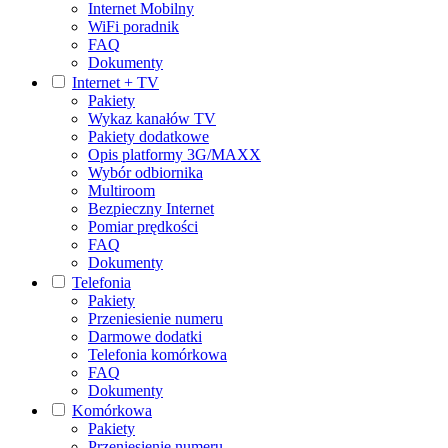
Internet Mobilny
WiFi poradnik
FAQ
Dokumenty
Internet + TV
Pakiety
Wykaz kanałów TV
Pakiety dodatkowe
Opis platformy 3G/MAXX
Wybór odbiornika
Multiroom
Bezpieczny Internet
Pomiar prędkości
FAQ
Dokumenty
Telefonia
Pakiety
Przeniesienie numeru
Darmowe dodatki
Telefonia komórkowa
FAQ
Dokumenty
Komórkowa
Pakiety
Przeniesienie numeru