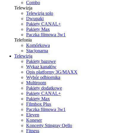
Combo
Telewizja
Telewizja solo
Dwupaki
Pakiety CANAL+
Pakiety Max
Paczka filmowa 3w1
Telefonia
Komórkowa
Stacjonarna
Telewizja
Pakiety bazowe
Wykaz kanałów
Opis platformy 3G/MAXX
Wybór odbiornika
Multiroom
Pakiety dodatkowe
Pakiety CANAL+
Pakiety Max
Filmbox Plus
Paczka filmowa 3w1
Eleven
Koneser
Koncerty Stingray Qello
Fitness