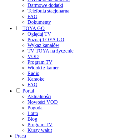
Darmowe dodatki
Telefonia stacjonarna
FAQ
Dokumenty
TOYA GO
Oglądaj TV
Poznaj TOYA GO
Wykaz kanałów
TV TOYA na życzenie
VOD
Program TV
Widoki z kamer
Radio
Karaoke
FAQ
Portal
Aktualności
Nowości VOD
Pogoda
Lotto
Blog
Program TV
Kursy walut
Praca