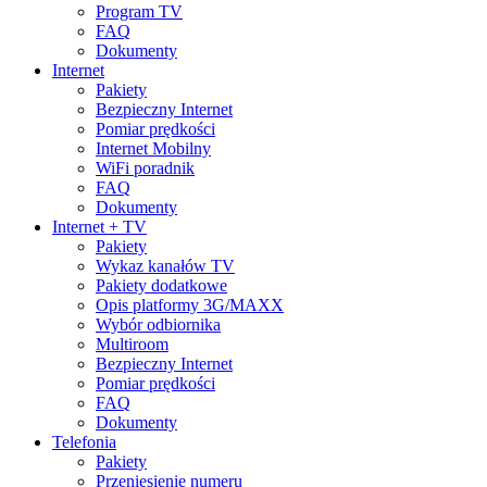
Program TV
FAQ
Dokumenty
Internet
Pakiety
Bezpieczny Internet
Pomiar prędkości
Internet Mobilny
WiFi poradnik
FAQ
Dokumenty
Internet + TV
Pakiety
Wykaz kanałów TV
Pakiety dodatkowe
Opis platformy 3G/MAXX
Wybór odbiornika
Multiroom
Bezpieczny Internet
Pomiar prędkości
FAQ
Dokumenty
Telefonia
Pakiety
Przeniesienie numeru