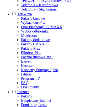
Telewizja – Paczka filmowa 3w1
Telefonia – Komórkowa
Telefonia – Stacjonarna
Telewizja
Pakiety bazowe
Wykaz kanałów
Opis platformy 3G/MAXX
Wybór odbiornika
Multiroom
Pakiety dodatkowe
Pakiety CANAL+
Pakiety Max
Filmbox Plus
Paczka filmowa 3w1
Eleven
Koneser
Koncerty Stingray Qello
Fitness
Program TV
FAQ
Dokumenty
Internet
Pakiety
Bezpieczny Internet
Pomiar prędkości