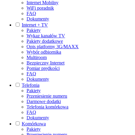
Internet Mobilny
WiFi poradnik
FAQ
Dokumenty
Internet + TV
Pakiety
Wykaz kanałów TV
Pakiety dodatkowe
Opis platformy 3G/MAXX
Wybór odbiornika
Multiroom
Bezpieczny Internet
Pomiar prędkości
FAQ
Dokumenty
Telefonia
Pakiety
Przeniesienie numeru
Darmowe dodatki
Telefonia komórkowa
FAQ
Dokumenty
Komórkowa
Pakiety
Przeniesienie numeru