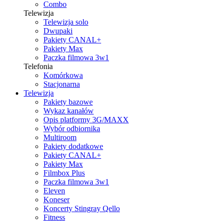
Combo
Telewizja
Telewizja solo
Dwupaki
Pakiety CANAL+
Pakiety Max
Paczka filmowa 3w1
Telefonia
Komórkowa
Stacjonarna
Telewizja
Pakiety bazowe
Wykaz kanałów
Opis platformy 3G/MAXX
Wybór odbiornika
Multiroom
Pakiety dodatkowe
Pakiety CANAL+
Pakiety Max
Filmbox Plus
Paczka filmowa 3w1
Eleven
Koneser
Koncerty Stingray Qello
Fitness