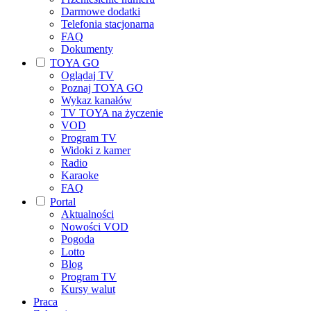
Darmowe dodatki
Telefonia stacjonarna
FAQ
Dokumenty
TOYA GO
Oglądaj TV
Poznaj TOYA GO
Wykaz kanałów
TV TOYA na życzenie
VOD
Program TV
Widoki z kamer
Radio
Karaoke
FAQ
Portal
Aktualności
Nowości VOD
Pogoda
Lotto
Blog
Program TV
Kursy walut
Praca