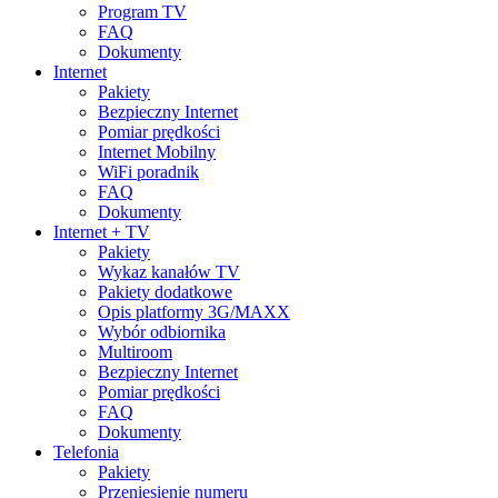
Program TV
FAQ
Dokumenty
Internet
Pakiety
Bezpieczny Internet
Pomiar prędkości
Internet Mobilny
WiFi poradnik
FAQ
Dokumenty
Internet + TV
Pakiety
Wykaz kanałów TV
Pakiety dodatkowe
Opis platformy 3G/MAXX
Wybór odbiornika
Multiroom
Bezpieczny Internet
Pomiar prędkości
FAQ
Dokumenty
Telefonia
Pakiety
Przeniesienie numeru