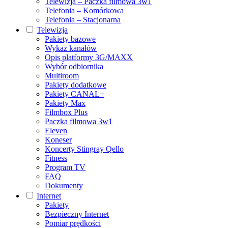
Telewizja – Paczka filmowa 3w1
Telefonia – Komórkowa
Telefonia – Stacjonarna
Telewizja
Pakiety bazowe
Wykaz kanałów
Opis platformy 3G/MAXX
Wybór odbiornika
Multiroom
Pakiety dodatkowe
Pakiety CANAL+
Pakiety Max
Filmbox Plus
Paczka filmowa 3w1
Eleven
Koneser
Koncerty Stingray Qello
Fitness
Program TV
FAQ
Dokumenty
Internet
Pakiety
Bezpieczny Internet
Pomiar prędkości