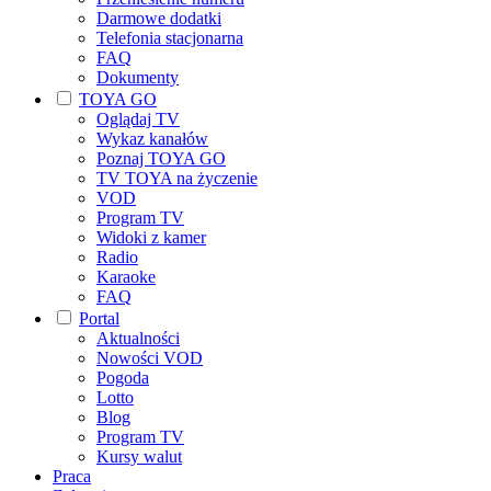
Darmowe dodatki
Telefonia stacjonarna
FAQ
Dokumenty
TOYA GO
Oglądaj TV
Wykaz kanałów
Poznaj TOYA GO
TV TOYA na życzenie
VOD
Program TV
Widoki z kamer
Radio
Karaoke
FAQ
Portal
Aktualności
Nowości VOD
Pogoda
Lotto
Blog
Program TV
Kursy walut
Praca