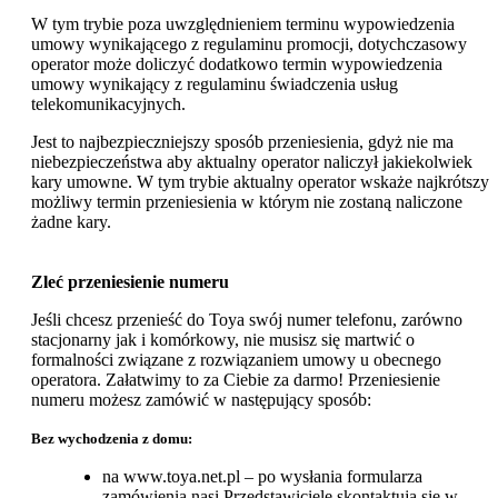
W tym trybie poza uwzględnieniem terminu wypowiedzenia
umowy wynikającego z regulaminu promocji, dotychczasowy
operator może doliczyć dodatkowo termin wypowiedzenia
umowy wynikający z regulaminu świadczenia usług
telekomunikacyjnych.
Jest to najbezpieczniejszy sposób przeniesienia, gdyż nie ma
niebezpieczeństwa aby aktualny operator naliczył jakiekolwiek
kary umowne. W tym trybie aktualny operator wskaże najkrótszy
możliwy termin przeniesienia w którym nie zostaną naliczone
żadne kary.
Zleć przeniesienie numeru
Jeśli chcesz przenieść do Toya swój numer telefonu, zarówno
stacjonarny jak i komórkowy, nie musisz się martwić o
formalności związane z rozwiązaniem umowy u obecnego
operatora. Załatwimy to za Ciebie za darmo! Przeniesienie
numeru możesz zamówić w następujący sposób:
Bez wychodzenia z domu:
na www.toya.net.pl – po wysłania formularza
zamówienia nasi Przedstawiciele skontaktują się w