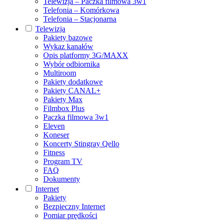
Telewizja – Paczka filmowa 3w1
Telefonia – Komórkowa
Telefonia – Stacjonarna
Telewizja
Pakiety bazowe
Wykaz kanałów
Opis platformy 3G/MAXX
Wybór odbiornika
Multiroom
Pakiety dodatkowe
Pakiety CANAL+
Pakiety Max
Filmbox Plus
Paczka filmowa 3w1
Eleven
Koneser
Koncerty Stingray Qello
Fitness
Program TV
FAQ
Dokumenty
Internet
Pakiety
Bezpieczny Internet
Pomiar prędkości