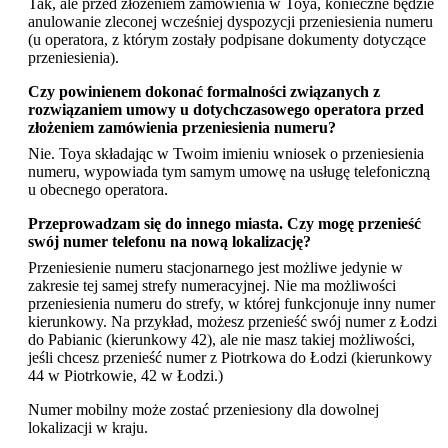
Tak, ale przed złożeniem zamówienia w Toya, konieczne będzie
anulowanie zleconej wcześniej dyspozycji przeniesienia numeru
(u operatora, z którym zostały podpisane dokumenty dotyczące
przeniesienia).
Czy powinienem dokonać formalności związanych z
rozwiązaniem umowy u dotychczasowego operatora przed
złożeniem zamówienia przeniesienia numeru?
Nie. Toya składając w Twoim imieniu wniosek o przeniesienia
numeru, wypowiada tym samym umowę na usługę telefoniczną
u obecnego operatora.
Przeprowadzam się do innego miasta. Czy mogę przenieść
swój numer telefonu na nową lokalizację?
Przeniesienie numeru stacjonarnego jest możliwe jedynie w
zakresie tej samej strefy numeracyjnej. Nie ma możliwości
przeniesienia numeru do strefy, w której funkcjonuje inny numer
kierunkowy. Na przykład, możesz przenieść swój numer z Łodzi
do Pabianic (kierunkowy 42), ale nie masz takiej możliwości,
jeśli chcesz przenieść numer z Piotrkowa do Łodzi (kierunkowy
44 w Piotrkowie, 42 w Łodzi.)
Numer mobilny może zostać przeniesiony dla dowolnej
lokalizacji w kraju.