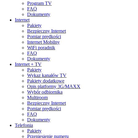
Program TV
FAQ
Dokumenty
Internet
Pakiety
Bezpieczny Internet
Pomiar prędkości
Internet Mobilny
WiFi poradnik
FAQ
Dokumenty
Internet + TV
Pakiety
Wykaz kanałów TV
Pakiety dodatkowe
Opis platformy 3G/MAXX
Wybór odbiornika
Multiroom
Bezpieczny Internet
Pomiar prędkości
FAQ
Dokumenty
Telefonia
Pakiety
Przeniesienie numeru