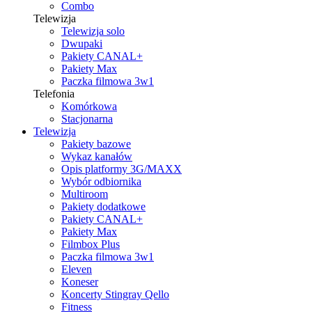
Combo
Telewizja
Telewizja solo
Dwupaki
Pakiety CANAL+
Pakiety Max
Paczka filmowa 3w1
Telefonia
Komórkowa
Stacjonarna
Telewizja
Pakiety bazowe
Wykaz kanałów
Opis platformy 3G/MAXX
Wybór odbiornika
Multiroom
Pakiety dodatkowe
Pakiety CANAL+
Pakiety Max
Filmbox Plus
Paczka filmowa 3w1
Eleven
Koneser
Koncerty Stingray Qello
Fitness