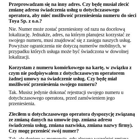
Przeprowadzam się na inny adres. Czy będę musiał zlecić
zmianę adresu świadczenia usług u dotychczasowego
operatora, aby mieć możliwość przeniesienia numeru do sieci
Toya Sp. z o.o.?
Nie. Numer może zostać przeniesiony od razu na docelową
lokalizację. Jednakże, adres, na którym planujesz korzystać ze
swojego numeru, musi znajdować się z zasięgu naszych usług.
Powyższe ograniczenia nie dotyczą numerów mobilnych, w
przypadku których usługa może być świadczona w dowolnej
lokalizacji.
Korzystam z numeru komórkowego na kartę, w związku z
czym nie podpisywałem z dotychczasowym operatorem
żadnej umowy na świadczenie usług. Czy będę miał
możliwość przeniesienia swojego numeru?
Tak. Musisz jedynie dokonać rejestracji swojego numeru u
dotychczasowego operatora, przed zamówieniem jego
przeniesienia.
Zleciłem u dotychczasowego operatora dyspozycję związaną
ze zmianą danych na umowie (np. zmiana adresu
świadczenia usług, zmiana nazwiska, zmiana nazwy firmy).
Czy mogę przenieść swój numer?
Tak, ale dopiero w momencie, gdy zlecona wcześniej zmiana