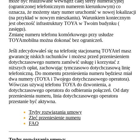
może być realizowane wewnątrz całej strefy numeracyjnej
(ograniczonej telefonicznym numerem kierunkowym) co
oznacza, że możemy stary numer uruchomić w nowej lokalizacji
(na przykład w nowym mieszkaniu). Warunkiem koniecznym
jest obecność infrastruktury TOYA w Twoim budynku (
zasięgu).
Zmianę numeru telefonu komórkowego przy usłudze
TOYAmobilna można dokonać bez ograniczeń.
Jeśli zdecydowałeś się na telefonię stacjonarną TOYAtel masz
gwarancję niskich rachunków i możesz przed przeniesieniem
dotychczasowego numeru zamówić usługę i korzystać z
niższych opłat, zachowując tymczasowo dotychczasową linię
telefoniczną. Do momentu przeniesienia numeru będziesz miał
dwa numery (TOYA i Twojego dotychczasowego operatora).
Wówczas używaj telefonu TOYA do dzwonienia, a
dotychczasowego operatora do odbierania połączeń. Od daty
przeniesienia numeru, linia dotychczasowego operatora
przestanie być aktywna.
Tryby rozwiązania umowy
Zleć przeniesienie numeru
FAQ
Tryby rozwiązania umowy