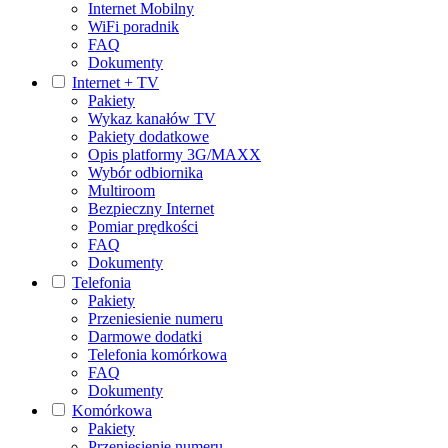
Internet Mobilny
WiFi poradnik
FAQ
Dokumenty
Internet + TV
Pakiety
Wykaz kanałów TV
Pakiety dodatkowe
Opis platformy 3G/MAXX
Wybór odbiornika
Multiroom
Bezpieczny Internet
Pomiar prędkości
FAQ
Dokumenty
Telefonia
Pakiety
Przeniesienie numeru
Darmowe dodatki
Telefonia komórkowa
FAQ
Dokumenty
Komórkowa
Pakiety
Przeniesienie numeru