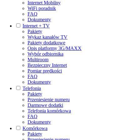
Internet Mobilny
WiFi poradnik
FAQ
Dokumenty
Internet + TV
Pakiety
Wykaz kanałów TV
Pakiety dodatkowe
Opis platformy 3G/MAXX
Wybór odbiornika
Multiroom
Bezpieczny Internet
Pomiar prędkości
FAQ
Dokumenty
Telefonia
Pakiety
Przeniesienie numeru
Darmowe dodatki
Telefonia komórkowa
FAQ
Dokumenty
Komórkowa
Pakiety
Przeniesienie numeru