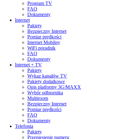
Program TV
FAQ
Dokumenty
Internet
Pakiety
Bezpieczny Internet
Pomiar prędkości
Internet Mobilny
WiFi poradnik
FAQ
Dokumenty
Internet + TV
Pakiety
Wykaz kanałów TV
Pakiety dodatkowe
Opis platformy 3G/MAXX
Wybór odbiornika
Multiroom
Bezpieczny Internet
Pomiar prędkości
FAQ
Dokumenty
Telefonia
Pakiety
Przeniesienie numeru