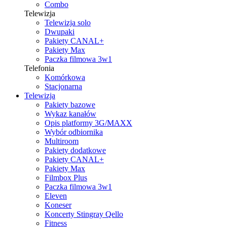
Combo
Telewizja
Telewizja solo
Dwupaki
Pakiety CANAL+
Pakiety Max
Paczka filmowa 3w1
Telefonia
Komórkowa
Stacjonarna
Telewizja
Pakiety bazowe
Wykaz kanałów
Opis platformy 3G/MAXX
Wybór odbiornika
Multiroom
Pakiety dodatkowe
Pakiety CANAL+
Pakiety Max
Filmbox Plus
Paczka filmowa 3w1
Eleven
Koneser
Koncerty Stingray Qello
Fitness