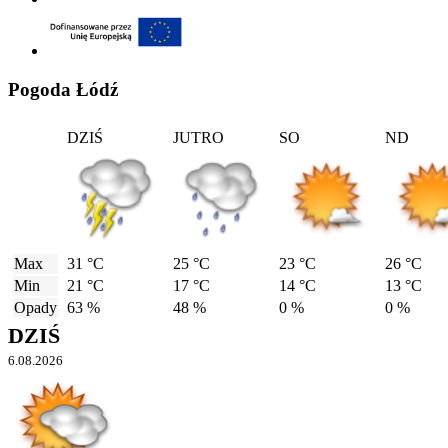
Pogoda Łódź
DZIŚ
JUTRO
SO
ND
Max
31 °C
25 °C
23 °C
26 °C
Min
21 °C
17 °C
14 °C
13 °C
Opady
63 %
48 %
0 %
0 %
DZIŚ
6.08.2026