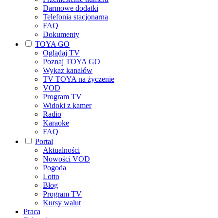
Darmowe dodatki
Telefonia stacjonarna
FAQ
Dokumenty
TOYA GO
Oglądaj TV
Poznaj TOYA GO
Wykaz kanałów
TV TOYA na życzenie
VOD
Program TV
Widoki z kamer
Radio
Karaoke
FAQ
Portal
Aktualności
Nowości VOD
Pogoda
Lotto
Blog
Program TV
Kursy walut
Praca