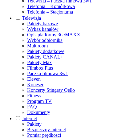
Telewizja – Paczka filmowa 3w1
Telefonia – Komórkowa
Telefonia – Stacjonarna
Telewizja
Pakiety bazowe
Wykaz kanałów
Opis platformy 3G/MAXX
Wybór odbiornika
Multiroom
Pakiety dodatkowe
Pakiety CANAL+
Pakiety Max
Filmbox Plus
Paczka filmowa 3w1
Eleven
Koneser
Koncerty Stingray Qello
Fitness
Program TV
FAQ
Dokumenty
Internet
Pakiety
Bezpieczny Internet
Pomiar prędkości