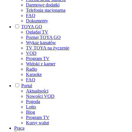
Darmowe dodatki
Telefonia stacjonarna
FAQ
Dokumenty
TOYA GO
Oglądaj TV
Poznaj TOYA GO
Wykaz kanałów
TV TOYA na życzenie
VOD
Program TV
Widoki z kamer
Radio
Karaoke
FAQ
Portal
Aktualności
Nowości VOD
Pogoda
Lotto
Blog
Program TV
Kursy walut
Praca