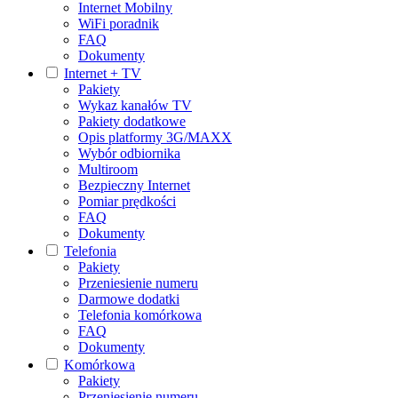
Internet Mobilny
WiFi poradnik
FAQ
Dokumenty
Internet + TV
Pakiety
Wykaz kanałów TV
Pakiety dodatkowe
Opis platformy 3G/MAXX
Wybór odbiornika
Multiroom
Bezpieczny Internet
Pomiar prędkości
FAQ
Dokumenty
Telefonia
Pakiety
Przeniesienie numeru
Darmowe dodatki
Telefonia komórkowa
FAQ
Dokumenty
Komórkowa
Pakiety
Przeniesienie numeru