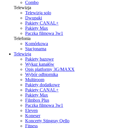
Combo
Telewizja
Telewizja solo
Dwupaki
Pakiety CANAL+
Pakiety Max
Paczka filmowa 3w1
Telefonia
Komórkowa
Stacjonarna
Telewizja
Pakiety bazowe
Wykaz kanałów
Opis platformy 3G/MAXX
Wybór odbiornika
Multiroom
Pakiety dodatkowe
Pakiety CANAL+
Pakiety Max
Filmbox Plus
Paczka filmowa 3w1
Eleven
Koneser
Koncerty Stingray Qello
Fitness