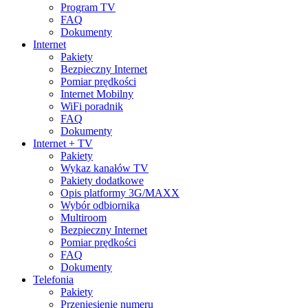
Program TV
FAQ
Dokumenty
Internet
Pakiety
Bezpieczny Internet
Pomiar prędkości
Internet Mobilny
WiFi poradnik
FAQ
Dokumenty
Internet + TV
Pakiety
Wykaz kanałów TV
Pakiety dodatkowe
Opis platformy 3G/MAXX
Wybór odbiornika
Multiroom
Bezpieczny Internet
Pomiar prędkości
FAQ
Dokumenty
Telefonia
Pakiety
Przeniesienie numeru