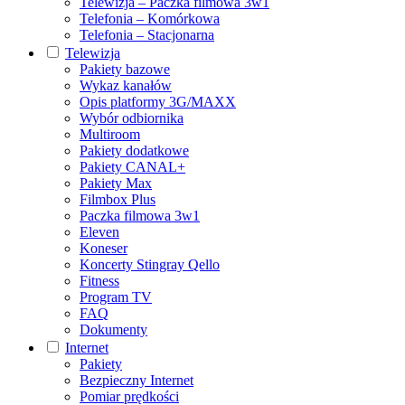
Telewizja – Paczka filmowa 3w1
Telefonia – Komórkowa
Telefonia – Stacjonarna
Telewizja
Pakiety bazowe
Wykaz kanałów
Opis platformy 3G/MAXX
Wybór odbiornika
Multiroom
Pakiety dodatkowe
Pakiety CANAL+
Pakiety Max
Filmbox Plus
Paczka filmowa 3w1
Eleven
Koneser
Koncerty Stingray Qello
Fitness
Program TV
FAQ
Dokumenty
Internet
Pakiety
Bezpieczny Internet
Pomiar prędkości