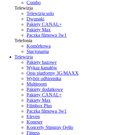
Combo
Telewizja
Telewizja solo
Dwupaki
Pakiety CANAL+
Pakiety Max
Paczka filmowa 3w1
Telefonia
Komórkowa
Stacjonarna
Telewizja
Pakiety bazowe
Wykaz kanałów
Opis platformy 3G/MAXX
Wybór odbiornika
Multiroom
Pakiety dodatkowe
Pakiety CANAL+
Pakiety Max
Filmbox Plus
Paczka filmowa 3w1
Eleven
Koneser
Koncerty Stingray Qello
Fitness