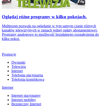
Oglądaj różne programy w kilku pokojach.
Multiroom pozwala na oglądanie w tym samym czasie różnych
kanałów telewizyjnych w ramach jednej opłaty abonamentowej.
Programy analogowe to możliwość bezpłatnego rozgałęzienia do
kilku pokoi.
Promocje
Dwupaki
Telewizja
Internet
Telefonia stacjonarna
Telefonia komórkowa
Internet
Internet stacjonarny
Internet mobilny
Bezpieczny Internet