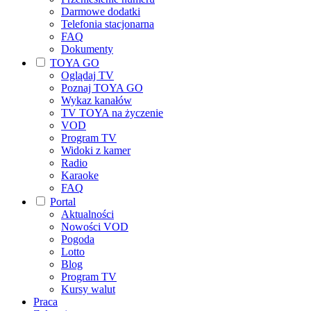
Darmowe dodatki
Telefonia stacjonarna
FAQ
Dokumenty
TOYA GO
Oglądaj TV
Poznaj TOYA GO
Wykaz kanałów
TV TOYA na życzenie
VOD
Program TV
Widoki z kamer
Radio
Karaoke
FAQ
Portal
Aktualności
Nowości VOD
Pogoda
Lotto
Blog
Program TV
Kursy walut
Praca