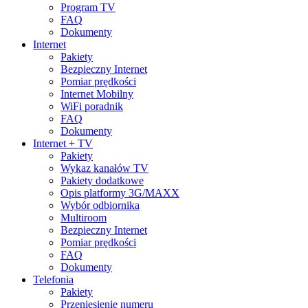
Program TV
FAQ
Dokumenty
Internet
Pakiety
Bezpieczny Internet
Pomiar prędkości
Internet Mobilny
WiFi poradnik
FAQ
Dokumenty
Internet + TV
Pakiety
Wykaz kanałów TV
Pakiety dodatkowe
Opis platformy 3G/MAXX
Wybór odbiornika
Multiroom
Bezpieczny Internet
Pomiar prędkości
FAQ
Dokumenty
Telefonia
Pakiety
Przeniesienie numeru