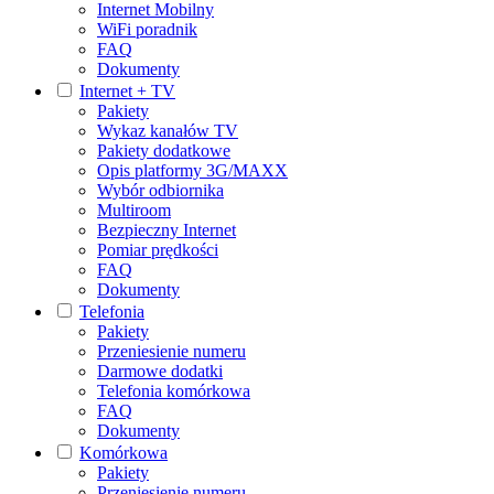
Internet Mobilny
WiFi poradnik
FAQ
Dokumenty
Internet + TV
Pakiety
Wykaz kanałów TV
Pakiety dodatkowe
Opis platformy 3G/MAXX
Wybór odbiornika
Multiroom
Bezpieczny Internet
Pomiar prędkości
FAQ
Dokumenty
Telefonia
Pakiety
Przeniesienie numeru
Darmowe dodatki
Telefonia komórkowa
FAQ
Dokumenty
Komórkowa
Pakiety
Przeniesienie numeru