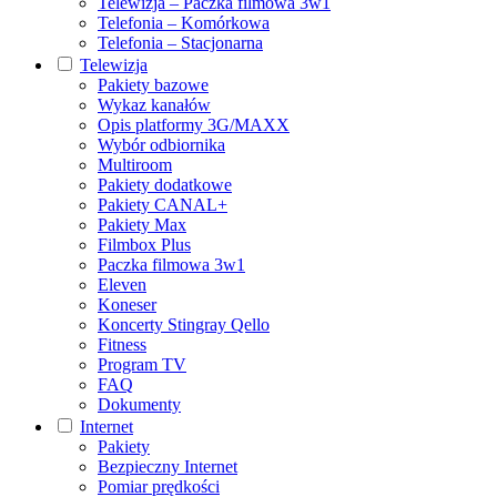
Telewizja – Paczka filmowa 3w1
Telefonia – Komórkowa
Telefonia – Stacjonarna
Telewizja
Pakiety bazowe
Wykaz kanałów
Opis platformy 3G/MAXX
Wybór odbiornika
Multiroom
Pakiety dodatkowe
Pakiety CANAL+
Pakiety Max
Filmbox Plus
Paczka filmowa 3w1
Eleven
Koneser
Koncerty Stingray Qello
Fitness
Program TV
FAQ
Dokumenty
Internet
Pakiety
Bezpieczny Internet
Pomiar prędkości