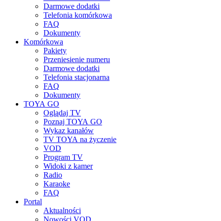
Darmowe dodatki
Telefonia komórkowa
FAQ
Dokumenty
Komórkowa
Pakiety
Przeniesienie numeru
Darmowe dodatki
Telefonia stacjonarna
FAQ
Dokumenty
TOYA GO
Oglądaj TV
Poznaj TOYA GO
Wykaz kanałów
TV TOYA na życzenie
VOD
Program TV
Widoki z kamer
Radio
Karaoke
FAQ
Portal
Aktualności
Nowości VOD