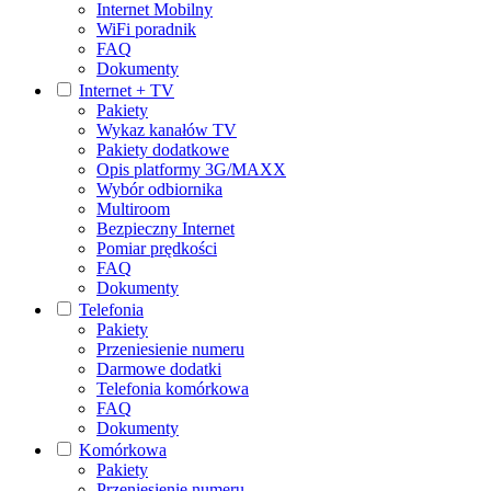
Internet Mobilny
WiFi poradnik
FAQ
Dokumenty
Internet + TV
Pakiety
Wykaz kanałów TV
Pakiety dodatkowe
Opis platformy 3G/MAXX
Wybór odbiornika
Multiroom
Bezpieczny Internet
Pomiar prędkości
FAQ
Dokumenty
Telefonia
Pakiety
Przeniesienie numeru
Darmowe dodatki
Telefonia komórkowa
FAQ
Dokumenty
Komórkowa
Pakiety
Przeniesienie numeru