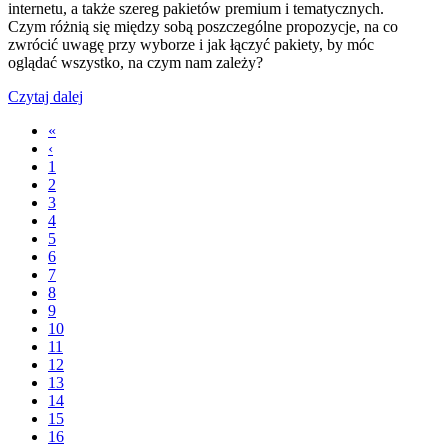
internetu, a także szereg pakietów premium i tematycznych.
Czym różnią się między sobą poszczególne propozycje, na co
zwrócić uwagę przy wyborze i jak łączyć pakiety, by móc
oglądać wszystko, na czym nam zależy?
Czytaj dalej
«
‹
1
2
3
4
5
6
7
8
9
10
11
12
13
14
15
16