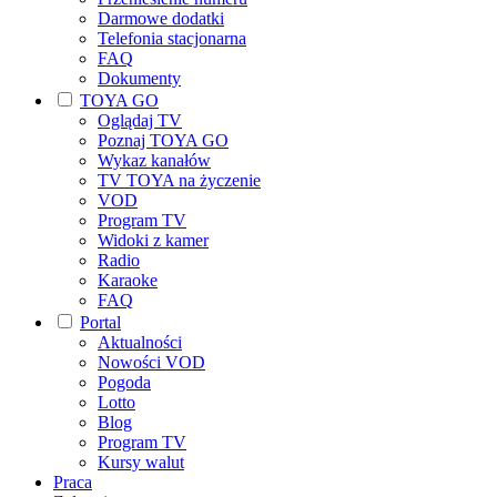
Darmowe dodatki
Telefonia stacjonarna
FAQ
Dokumenty
TOYA GO
Oglądaj TV
Poznaj TOYA GO
Wykaz kanałów
TV TOYA na życzenie
VOD
Program TV
Widoki z kamer
Radio
Karaoke
FAQ
Portal
Aktualności
Nowości VOD
Pogoda
Lotto
Blog
Program TV
Kursy walut
Praca