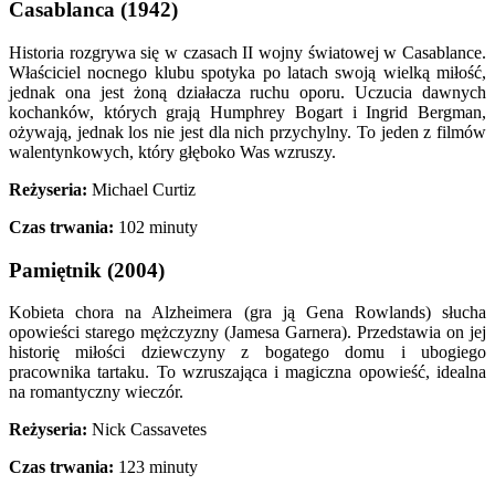
Casablanca (1942)
Historia rozgrywa się w czasach II wojny światowej w Casablance.
Właściciel nocnego klubu spotyka po latach swoją wielką miłość,
jednak ona jest żoną działacza ruchu oporu. Uczucia dawnych
kochanków, których grają Humphrey Bogart i Ingrid Bergman,
ożywają, jednak los nie jest dla nich przychylny. To jeden z filmów
walentynkowych, który głęboko Was wzruszy.
Reżyseria:
Michael Curtiz
Czas trwania:
102 minuty
Pamiętnik (2004)
Kobieta chora na Alzheimera (gra ją Gena Rowlands) słucha
opowieści starego mężczyzny (Jamesa Garnera). Przedstawia on jej
historię miłości dziewczyny z bogatego domu i ubogiego
pracownika tartaku. To wzruszająca i magiczna opowieść, idealna
na romantyczny wieczór.
Reżyseria:
Nick Cassavetes
Czas trwania:
123 minuty