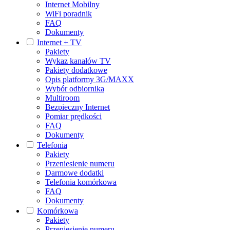
Internet Mobilny
WiFi poradnik
FAQ
Dokumenty
Internet + TV
Pakiety
Wykaz kanałów TV
Pakiety dodatkowe
Opis platformy 3G/MAXX
Wybór odbiornika
Multiroom
Bezpieczny Internet
Pomiar prędkości
FAQ
Dokumenty
Telefonia
Pakiety
Przeniesienie numeru
Darmowe dodatki
Telefonia komórkowa
FAQ
Dokumenty
Komórkowa
Pakiety
Przeniesienie numeru