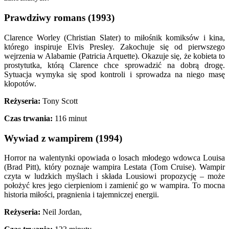
Prawdziwy romans (1993)
Clarence Worley (Christian Slater) to miłośnik komiksów i kina,
którego inspiruje Elvis Presley. Zakochuje się od pierwszego
wejrzenia w Alabamie (Patricia Arquette). Okazuje się, że kobieta to
prostytutka, którą Clarence chce sprowadzić na dobrą drogę.
Sytuacja wymyka się spod kontroli i sprowadza na niego masę
kłopotów.
Reżyseria:
Tony Scott
Czas trwania:
116 minut
Wywiad z wampirem (1994)
Horror na walentynki opowiada o losach młodego wdowca Louisa
(Brad Pitt), który poznaje wampira Lestata (Tom Cruise). Wampir
czyta w ludzkich myślach i składa Lousiowi propozycję – może
położyć kres jego cierpieniom i zamienić go w wampira. To mocna
historia miłości, pragnienia i tajemniczej energii.
Reżyseria:
Neil Jordan,