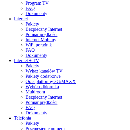
Program TV
FAQ
Dokumenty
Internet
Pakiety
Bezpieczny Internet
Pomiar prędkości
Internet Mobilny
WiFi poradnik
FAQ
Dokumenty
Internet + TV
Pakiety
Wykaz kanałów TV
Pakiety dodatkowe
Opis platformy 3G/MAXX
Wybór odbiornika
Multiroom
Bezpieczny Internet
Pomiar prędkości
FAQ
Dokumenty
Telefonia
Pakiety
Przeniesienie numeru