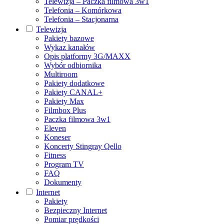
Telewizja – Paczka filmowa 3w1
Telefonia – Komórkowa
Telefonia – Stacjonarna
Telewizja
Pakiety bazowe
Wykaz kanałów
Opis platformy 3G/MAXX
Wybór odbiornika
Multiroom
Pakiety dodatkowe
Pakiety CANAL+
Pakiety Max
Filmbox Plus
Paczka filmowa 3w1
Eleven
Koneser
Koncerty Stingray Qello
Fitness
Program TV
FAQ
Dokumenty
Internet
Pakiety
Bezpieczny Internet
Pomiar prędkości