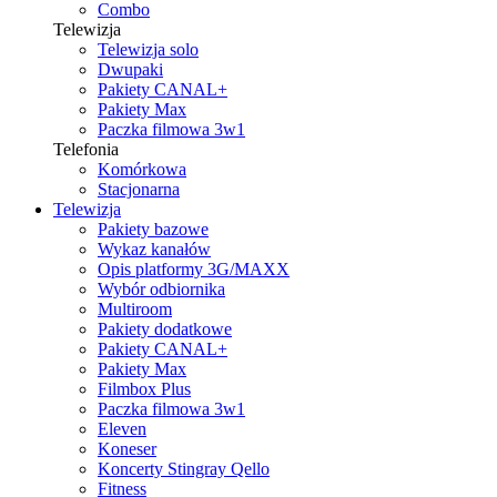
Combo
Telewizja
Telewizja solo
Dwupaki
Pakiety CANAL+
Pakiety Max
Paczka filmowa 3w1
Telefonia
Komórkowa
Stacjonarna
Telewizja
Pakiety bazowe
Wykaz kanałów
Opis platformy 3G/MAXX
Wybór odbiornika
Multiroom
Pakiety dodatkowe
Pakiety CANAL+
Pakiety Max
Filmbox Plus
Paczka filmowa 3w1
Eleven
Koneser
Koncerty Stingray Qello
Fitness