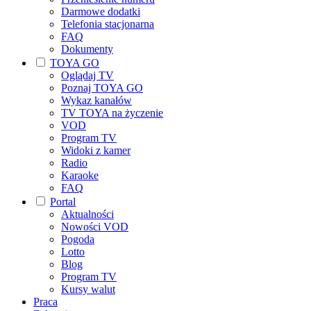
Darmowe dodatki
Telefonia stacjonarna
FAQ
Dokumenty
TOYA GO
Oglądaj TV
Poznaj TOYA GO
Wykaz kanałów
TV TOYA na życzenie
VOD
Program TV
Widoki z kamer
Radio
Karaoke
FAQ
Portal
Aktualności
Nowości VOD
Pogoda
Lotto
Blog
Program TV
Kursy walut
Praca