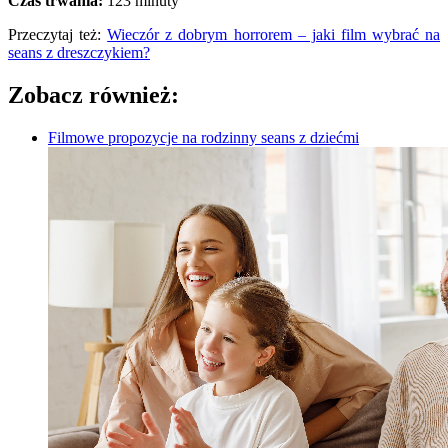
Czas trwania:
123 minuty
Przeczytaj też:
Wieczór z dobrym horrorem – jaki film wybrać na
seans z dreszczykiem?
Zobacz również:
Filmowe propozycje na rodzinny seans z dziećmi