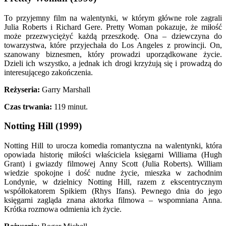
To przyjemny film na walentynki, w którym główne role zagrali
Julia Roberts i Richard Gere. Pretty Woman pokazuje, że miłość
może przezwyciężyć każdą przeszkodę. Ona – dziewczyna do
towarzystwa, które przyjechała do Los Angeles z prowincji. On,
szanowany biznesmen, który prowadzi uporządkowane życie.
Dzieli ich wszystko, a jednak ich drogi krzyżują się i prowadzą do
interesującego zakończenia.
Reżyseria:
Garry Marshall
Czas trwania:
119 minut.
Notting Hill (1999)
Notting Hill to urocza komedia romantyczna na walentynki, która
opowiada historię miłości właściciela księgarni Williama (Hugh
Grant) i gwiazdy filmowej Anny Scott (Julia Roberts). William
wiedzie spokojne i dość nudne życie, mieszka w zachodnim
Londynie, w dzielnicy Notting Hill, razem z ekscentrycznym
współlokatorem Spikiem (Rhys Ifans). Pewnego dnia do jego
księgarni zagląda znana aktorka filmowa – wspomniana Anna.
Krótka rozmowa odmienia ich życie.