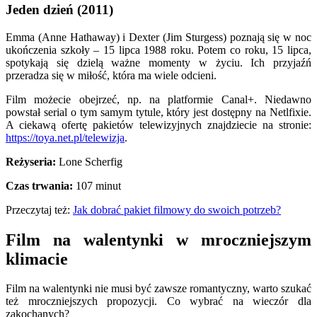
Jeden dzień (2011)
Emma (Anne Hathaway) i Dexter (Jim Sturgess) poznają się w noc
ukończenia szkoły – 15 lipca 1988 roku. Potem co roku, 15 lipca,
spotykają się dzielą ważne momenty w życiu. Ich przyjaźń
przeradza się w miłość, która ma wiele odcieni.
Film możecie obejrzeć, np. na platformie Canal+. Niedawno
powstał serial o tym samym tytule, który jest dostępny na Netlfixie.
A ciekawą ofertę pakietów telewizyjnych znajdziecie na stronie:
https://toya.net.pl/telewizja
.
Reżyseria:
Lone Scherfig
Czas trwania:
107 minut
Przeczytaj też:
Jak dobrać pakiet filmowy do swoich potrzeb?
Film na walentynki w mroczniejszym
klimacie
Film na walentynki nie musi być zawsze romantyczny, warto szukać
też mroczniejszych propozycji. Co wybrać na wieczór dla
zakochanych?