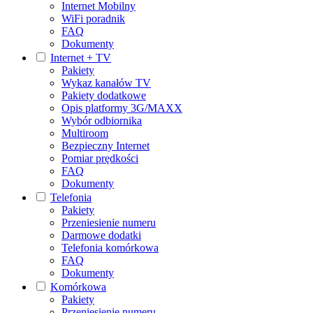
Internet Mobilny
WiFi poradnik
FAQ
Dokumenty
Internet + TV
Pakiety
Wykaz kanałów TV
Pakiety dodatkowe
Opis platformy 3G/MAXX
Wybór odbiornika
Multiroom
Bezpieczny Internet
Pomiar prędkości
FAQ
Dokumenty
Telefonia
Pakiety
Przeniesienie numeru
Darmowe dodatki
Telefonia komórkowa
FAQ
Dokumenty
Komórkowa
Pakiety
Przeniesienie numeru