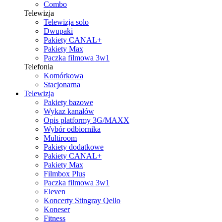
Combo
Telewizja
Telewizja solo
Dwupaki
Pakiety CANAL+
Pakiety Max
Paczka filmowa 3w1
Telefonia
Komórkowa
Stacjonarna
Telewizja
Pakiety bazowe
Wykaz kanałów
Opis platformy 3G/MAXX
Wybór odbiornika
Multiroom
Pakiety dodatkowe
Pakiety CANAL+
Pakiety Max
Filmbox Plus
Paczka filmowa 3w1
Eleven
Koncerty Stingray Qello
Koneser
Fitness