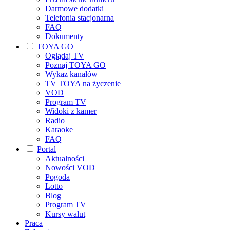
Darmowe dodatki
Telefonia stacjonarna
FAQ
Dokumenty
TOYA GO
Oglądaj TV
Poznaj TOYA GO
Wykaz kanałów
TV TOYA na życzenie
VOD
Program TV
Widoki z kamer
Radio
Karaoke
FAQ
Portal
Aktualności
Nowości VOD
Pogoda
Lotto
Blog
Program TV
Kursy walut
Praca