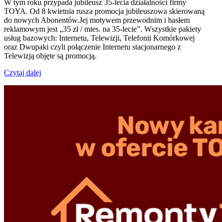
W tym roku przypada jubileusz 35-lecia działalności firmy
TOYA. Od 8 kwietnia rusza promocja jubileuszowa skierowaną
do nowych Abonentów.Jej motywem przewodnim i hasłem
reklamowym jest „35 zł / mies. na 35-lecie”. Wszystkie pakiety
usług bazowych: Internetu, Telewizji, Telefonii Komórkowej
oraz Dwupaki czyli połączenie Internetu stacjonarnego z
Telewizją objęte są promocją.
Czytaj dalej