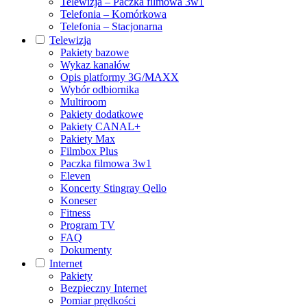
Telewizja – Paczka filmowa 3w1
Telefonia – Komórkowa
Telefonia – Stacjonarna
Telewizja
Pakiety bazowe
Wykaz kanałów
Opis platformy 3G/MAXX
Wybór odbiornika
Multiroom
Pakiety dodatkowe
Pakiety CANAL+
Pakiety Max
Filmbox Plus
Paczka filmowa 3w1
Eleven
Koncerty Stingray Qello
Koneser
Fitness
Program TV
FAQ
Dokumenty
Internet
Pakiety
Bezpieczny Internet
Pomiar prędkości