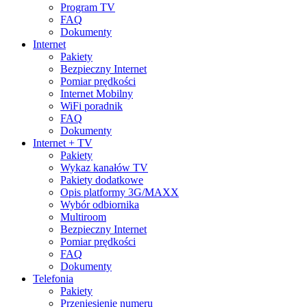
Program TV
FAQ
Dokumenty
Internet
Pakiety
Bezpieczny Internet
Pomiar prędkości
Internet Mobilny
WiFi poradnik
FAQ
Dokumenty
Internet + TV
Pakiety
Wykaz kanałów TV
Pakiety dodatkowe
Opis platformy 3G/MAXX
Wybór odbiornika
Multiroom
Bezpieczny Internet
Pomiar prędkości
FAQ
Dokumenty
Telefonia
Pakiety
Przeniesienie numeru