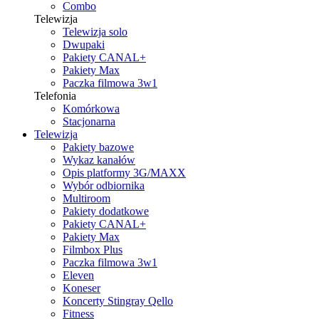
Combo
Telewizja
Telewizja solo
Dwupaki
Pakiety CANAL+
Pakiety Max
Paczka filmowa 3w1
Telefonia
Komórkowa
Stacjonarna
Telewizja
Pakiety bazowe
Wykaz kanałów
Opis platformy 3G/MAXX
Wybór odbiornika
Multiroom
Pakiety dodatkowe
Pakiety CANAL+
Pakiety Max
Filmbox Plus
Paczka filmowa 3w1
Eleven
Koneser
Koncerty Stingray Qello
Fitness