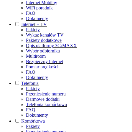
Internet Mobilny
WiFi poradnik
FAQ
Dokumenty
Internet + TV
Pakiety
Wykaz kanałów TV
Pakiety dodatkowe
Opis platformy 3G/MAXX
Wybór odbiornika
Multiroom
Bezpieczny Internet
Pomiar prędkości
FAQ
Dokumenty
Telefonia
Pakiety
Przeniesienie numeru
Darmowe dodatki
Telefonia komórkowa
FAQ
Dokumenty
Komórkowa
Pakiety
Przeniesienie numeru