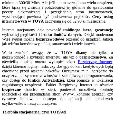
minimum 300/30 Mb/s. Ale jeśli nie masz w domu wielu urządzeń,
które łączą się z siecią i potrzebujesz jej głównie do sprawdzania
poczty elektronicznej i przeglądania stron internetowych,
wystarczająca powinna być podstawowa prędkość.
Ceny usług
internetowych w TOYA
zaczynają się od 52,90 zł miesięcznie.
Internet stacjonarny daje pewność
stabilnego łącza, gwarancję
wybranej prędkości
i
braku limitów danych
. Dzięki modemom
WiFi sygnał można
bezprzewodowo
przesłać do urządzeń, takich
jak telefon komórkowy, tablet, smartwatch i wiele innych.
Warto zwrócić uwagę, że w TOYA dbamy nie tylko o
niezawodność i szybkość Internetu, ale też o
bezpieczeństwo
. Za
niewielką dopłatą można wykupić pakiet
Bezpieczny Internet
,
dzięki któremu loginy, hasła, czy dostępy do kart kredytowych będą
chronione przed atakami hakerów. Otrzymasz m.in. narzędzie do
oczyszczania systemu z wirusów i szkodliwego oprogramowania,
czy dostęp do
funkcji Antyzłodziej
, która pomoże w lokalizacji
zagubionego urządzenia. Pakiet Bezpieczny Internet to również
bezpieczne dziecko w sieci
, ponieważ umożliwia kontrolę
rodzicielską dla przeglądania stron WWW, kontrolę aplikacji czy
czasowe limitowanie dostępu do aplikacji dla młodszych
użytkowników naszych urządzeń.
Telefonia stacjonarna, czyli TOYAtel