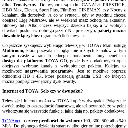
albo Tematyczny
. Do wyboru są m.in. CANAL+ PRESTIGE,
HBO Max, Eleven, Sport Plus, FilmBox, CINEMAX, czy Nocny z
kanałami dla dorosłych. A co w sytuacji, gdy w tygodniu chcesz
obejrzeć Ligę Mistrzów, ale w weekend masz ochotę na aktualny,
filmowy hit? Albo chcesz włączyć dziecku bajkę, a w wolnych
chwilach posłuchać dobrego jazzu? Nic prostszego,
pakiety można
dowolnie łączyć
bez ograniczeń ilościowych.
Co jeszcze zyskujesz, wybierając telewizję w TOYA? M.in. usługę
Multiroom
, która pozwala na oglądanie różnych kanałów w tym
samym czasie w ramach jednego abonamentu. Inny benefit to
dostęp do platformy TOYA GO
, gdzie bez dodatkowych opłat
obejrzysz wybrane kanały z wykupionego pakietu. Kolejny to
możliwość
nagrywania programów
. Jest to możliwe poprzez
odbiorniki HD i 4K, które posiadają gniazda USB, do których
można podpiąć zewnętrzny dysk twardy.
Internet od TOYA. Solo czy w dwupaku?
Telewizję i Internet można w TOYA kupić w dwupaku. Połączenie
dwóch usług to oszczędność finansowa, ale też pewność, że w pełni
wykorzysta się wszystkie funkcje, jakie dają np. pakiety dodatkowe.
TOYAnet
to
cztery prędkości do wyboru:
100, 300, 500 albo 940
Mb/s. Do płynnego działania smart tv albo gier online potrzebujemy