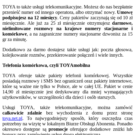
TOYA to także usługi telekomunikacyjne. Możesz do nas bezpłatnie
przenieść numer od innego operatora, albo otrzymać nowy.
Umowę
podpisujesz na 12 miesięcy
. Ceny pakietów zaczynają się od 10 zł
miesięcznie. Ale już za 25 zł miesięcznie otrzymujesz
darmowe,
nielimitowane rozmowy na krajowe numery stacjonarne i
komórkowe
, a na zagraniczne numery stacjonarne dzwonisz za 15
gr za minutę.
Dodatkowo za darmo dostajesz takie usługi jak: poczta głosowa,
kolejkowanie rozmów, przekierowanie połączeń i wiele innych.
Telefonia komórkowa, czyli TOYAmobilna
TOYA oferuje także pakiety telefonii komórkowej. Wszystkie
posiadają rozmowy i SMS bez ograniczeń oraz pakiety internetowe,
które są ważne nie tylko w Polsce, ale w całej UE. Pakiet w cenie
14,90 zł miesięcznie jest dedykowany dla mniej wymagających
użytkowników, w szczególności dla dzieci i osób starszych.
Usługi TOYA, także telekomunikacyjne, można zamówić
całkowicie zdalnie
bez wychodzenia z domu przez stronę
toya.net.pl
. To najwygodniejszy sposób, który oszczędza czas
potrzebny na wizytę w lokalnym Biurze Obsługi Abonenta. Ponadto
okresowo dostępne są
promocje
oferujące dodatkowe zniżki lub
bonusy przy zamówieniu usług drogą elektroniczną.