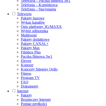
Telewizja – Paczka filmowa 3w1
Telefonia – Komórkowa
Telefonia – Stacjonarna
Telewizja
Pakiety bazowe
Wykaz kanałów
Opis platformy 3G/MAXX
Wybór odbiornika
Multiroom
Pakiety dodatkowe
Pakiety CANAL+
Pakiety Max
Filmbox Plus
Paczka filmowa 3w1
Eleven
Koneser
Koncerty Stingray Qello
Fitness
Program TV
FAQ
Dokumenty
Internet
Pakiety
Bezpieczny Internet
Pomiar prędkości