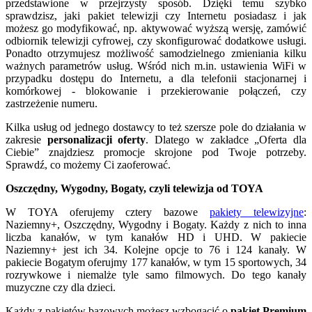
przedstawione w przejrzysty sposób. Dzięki temu szybko
sprawdzisz, jaki pakiet telewizji czy Internetu posiadasz i jak
możesz go modyfikować, np. aktywować wyższą wersję, zamówić
odbiornik telewizji cyfrowej, czy skonfigurować dodatkowe usługi.
Ponadto otrzymujesz możliwość samodzielnego zmieniania kilku
ważnych parametrów usług. Wśród nich m.in. ustawienia WiFi w
przypadku dostępu do Internetu, a dla telefonii stacjonarnej i
komórkowej - blokowanie i przekierowanie połączeń, czy
zastrzeżenie numeru.
Kilka usług od jednego dostawcy to też szersze pole do działania w
zakresie
personalizacji oferty
. Dlatego w zakładce „Oferta dla
Ciebie” znajdziesz promocje skrojone pod Twoje potrzeby.
Sprawdź, co możemy Ci zaoferować.
Oszczędny, Wygodny, Bogaty, czyli telewizja od TOYA
W TOYA oferujemy cztery bazowe
pakiety telewizyjne
:
Naziemny+, Oszczędny, Wygodny i Bogaty. Każdy z nich to inna
liczba kanałów, w tym kanałów HD i UHD. W pakiecie
Naziemny+ jest ich 34. Kolejne opcje to 76 i 124 kanały. W
pakiecie Bogatym oferujmy 177 kanałów, w tym 15 sportowych, 34
rozrywkowe i niemalże tyle samo filmowych. Do tego kanały
muzyczne czy dla dzieci.
Każdy z pakietów bazowych możesz wzbogacić o
pakiet Premium