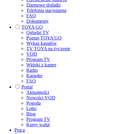
Darmowe dodatki
Telefonia stacjonarna
FAQ
Dokumenty
TOYA GO
Oglądaj TV
Poznaj TOYA GO
Wykaz kanałów
TV TOYA na życzenie
VOD
Program TV
Widoki z kamer
Radio
Karaoke
FAQ
Portal
Aktualności
Nowości VOD
Pogoda
Lotto
Blog
Program TV
Kursy walut
Praca