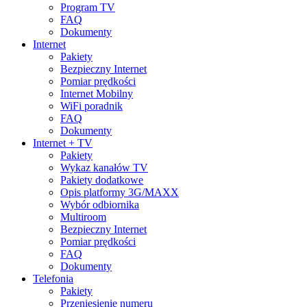
Program TV
FAQ
Dokumenty
Internet
Pakiety
Bezpieczny Internet
Pomiar prędkości
Internet Mobilny
WiFi poradnik
FAQ
Dokumenty
Internet + TV
Pakiety
Wykaz kanałów TV
Pakiety dodatkowe
Opis platformy 3G/MAXX
Wybór odbiornika
Multiroom
Bezpieczny Internet
Pomiar prędkości
FAQ
Dokumenty
Telefonia
Pakiety
Przeniesienie numeru