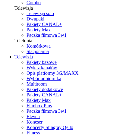
Combo
Telewizja
Telewizja solo
Dwupaki
Pakiety CANAL+
Pakiety Max
Paczka filmowa 3w1
Telefonia
Komórkowa
Stacjonarna
Telewizja
Pakiety bazowe
Wykaz kanałów
Opis platformy 3G/MAXX
Wybór odbiornika
Multiroom
Pakiety dodatkowe
Pakiety CANAL+
Pakiety Max
Filmbox Plus
Paczka filmowa 3w1
Eleven
Koneser
Koncerty Stingray Qello
Fitness