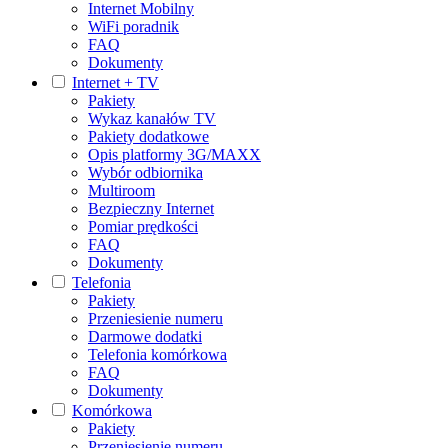
Internet Mobilny
WiFi poradnik
FAQ
Dokumenty
Internet + TV
Pakiety
Wykaz kanałów TV
Pakiety dodatkowe
Opis platformy 3G/MAXX
Wybór odbiornika
Multiroom
Bezpieczny Internet
Pomiar prędkości
FAQ
Dokumenty
Telefonia
Pakiety
Przeniesienie numeru
Darmowe dodatki
Telefonia komórkowa
FAQ
Dokumenty
Komórkowa
Pakiety
Przeniesienie numeru