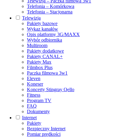
Telewizja – Paczka filmowa 3w1
Telefonia – Komórkowa
Telefonia – Stacjonarna
Telewizja
Pakiety bazowe
Wykaz kanałów
Opis platformy 3G/MAXX
Wybór odbiornika
Multiroom
Pakiety dodatkowe
Pakiety CANAL+
Pakiety Max
Filmbox Plus
Paczka filmowa 3w1
Eleven
Koneser
Koncerty Stingray Qello
Fitness
Program TV
FAQ
Dokumenty
Internet
Pakiety
Bezpieczny Internet
Pomiar prędkości