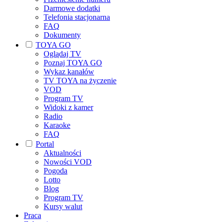
Darmowe dodatki
Telefonia stacjonarna
FAQ
Dokumenty
TOYA GO
Oglądaj TV
Poznaj TOYA GO
Wykaz kanałów
TV TOYA na życzenie
VOD
Program TV
Widoki z kamer
Radio
Karaoke
FAQ
Portal
Aktualności
Nowości VOD
Pogoda
Lotto
Blog
Program TV
Kursy walut
Praca