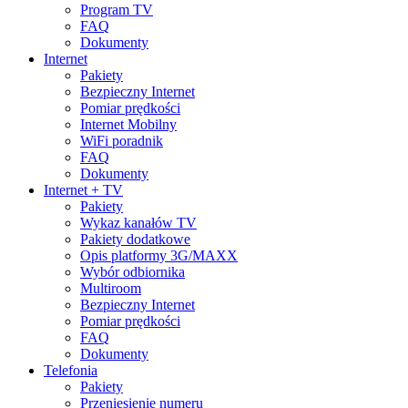
Program TV
FAQ
Dokumenty
Internet
Pakiety
Bezpieczny Internet
Pomiar prędkości
Internet Mobilny
WiFi poradnik
FAQ
Dokumenty
Internet + TV
Pakiety
Wykaz kanałów TV
Pakiety dodatkowe
Opis platformy 3G/MAXX
Wybór odbiornika
Multiroom
Bezpieczny Internet
Pomiar prędkości
FAQ
Dokumenty
Telefonia
Pakiety
Przeniesienie numeru