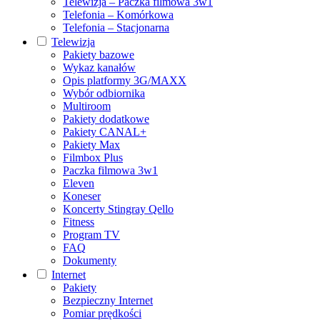
Telewizja – Paczka filmowa 3w1
Telefonia – Komórkowa
Telefonia – Stacjonarna
Telewizja
Pakiety bazowe
Wykaz kanałów
Opis platformy 3G/MAXX
Wybór odbiornika
Multiroom
Pakiety dodatkowe
Pakiety CANAL+
Pakiety Max
Filmbox Plus
Paczka filmowa 3w1
Eleven
Koneser
Koncerty Stingray Qello
Fitness
Program TV
FAQ
Dokumenty
Internet
Pakiety
Bezpieczny Internet
Pomiar prędkości