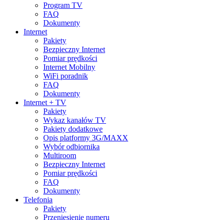
Program TV
FAQ
Dokumenty
Internet
Pakiety
Bezpieczny Internet
Pomiar prędkości
Internet Mobilny
WiFi poradnik
FAQ
Dokumenty
Internet + TV
Pakiety
Wykaz kanałów TV
Pakiety dodatkowe
Opis platformy 3G/MAXX
Wybór odbiornika
Multiroom
Bezpieczny Internet
Pomiar prędkości
FAQ
Dokumenty
Telefonia
Pakiety
Przeniesienie numeru