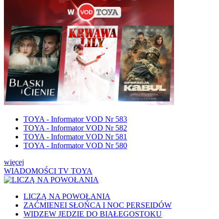
TOYA - Informator VOD Nr 583
TOYA - Informator VOD Nr 582
TOYA - Informator VOD Nr 581
TOYA - Informator VOD Nr 580
więcej
WIADOMOŚCI TV TOYA
LICZĄ NA POWOŁANIA
ZAĆMIENEI SŁOŃCA I NOC PERSEIDÓW
WIDZEW JEDZIE DO BIAŁEGOSTOKU