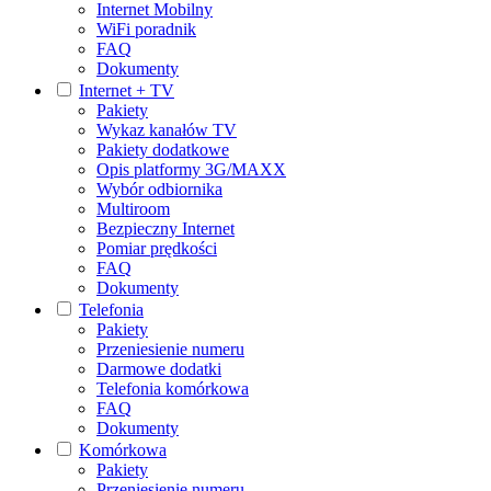
Internet Mobilny
WiFi poradnik
FAQ
Dokumenty
Internet + TV
Pakiety
Wykaz kanałów TV
Pakiety dodatkowe
Opis platformy 3G/MAXX
Wybór odbiornika
Multiroom
Bezpieczny Internet
Pomiar prędkości
FAQ
Dokumenty
Telefonia
Pakiety
Przeniesienie numeru
Darmowe dodatki
Telefonia komórkowa
FAQ
Dokumenty
Komórkowa
Pakiety
Przeniesienie numeru