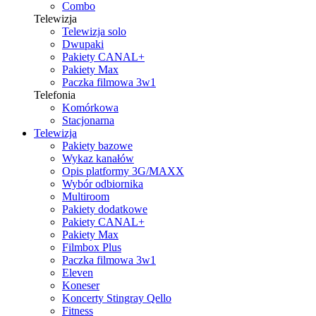
Combo
Telewizja
Telewizja solo
Dwupaki
Pakiety CANAL+
Pakiety Max
Paczka filmowa 3w1
Telefonia
Komórkowa
Stacjonarna
Telewizja
Pakiety bazowe
Wykaz kanałów
Opis platformy 3G/MAXX
Wybór odbiornika
Multiroom
Pakiety dodatkowe
Pakiety CANAL+
Pakiety Max
Filmbox Plus
Paczka filmowa 3w1
Eleven
Koneser
Koncerty Stingray Qello
Fitness