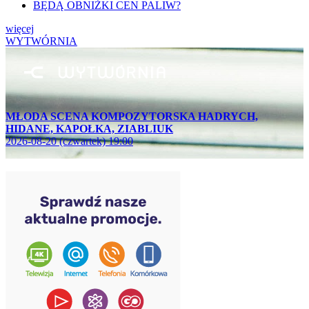
BĘDĄ OBNIŻKI CEN PALIW?
więcej
WYTWÓRNIA
MŁODA SCENA KOMPOZYTORSKA HADRYCH,
HIDANE, KAPOŁKA, ZIABLIUK
2026-08-20 (czwartek) 19:00