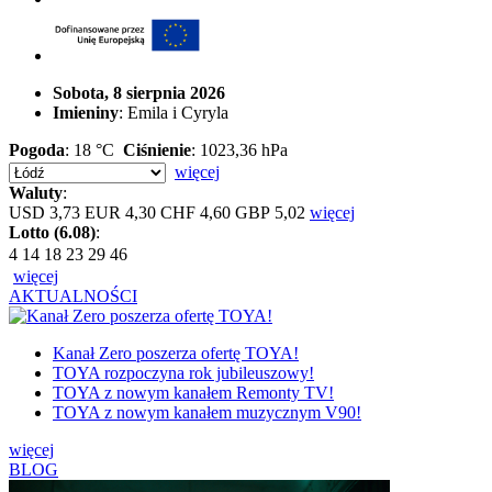
Sobota, 8 sierpnia 2026
Imieniny
: Emila i Cyryla
Pogoda
: 18 °C
Ciśnienie
: 1023,36 hPa
więcej
Waluty
:
USD 3,73
EUR 4,30
CHF 4,60
GBP 5,02
więcej
Lotto (6.08)
:
4
14
18
23
29
46
więcej
AKTUALNOŚCI
Kanał Zero poszerza ofertę TOYA!
TOYA rozpoczyna rok jubileuszowy!
TOYA z nowym kanałem Remonty TV!
TOYA z nowym kanałem muzycznym V90!
więcej
BLOG