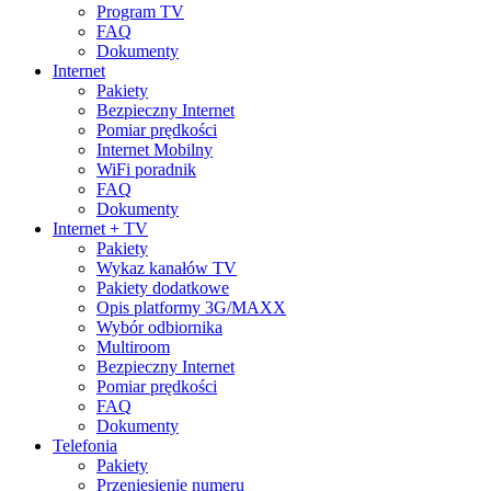
Program TV
FAQ
Dokumenty
Internet
Pakiety
Bezpieczny Internet
Pomiar prędkości
Internet Mobilny
WiFi poradnik
FAQ
Dokumenty
Internet + TV
Pakiety
Wykaz kanałów TV
Pakiety dodatkowe
Opis platformy 3G/MAXX
Wybór odbiornika
Multiroom
Bezpieczny Internet
Pomiar prędkości
FAQ
Dokumenty
Telefonia
Pakiety
Przeniesienie numeru