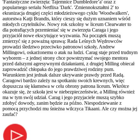
'Fantastyczne zwierzęta: Tajemnice Dumbledore’a' oraz z
popularnego serialu Netflixa 'Dark'. 'Zmiennokształtni 2' to
ekranizacja drugiej części młodzieżowego cyklu 'Woodwalkers',
autorstwa Katji Brandis, który cieszy się dużym uznaniem wśród
młodych czytelników. Nowy rok szkolny w liceum Clearwater to
dla potrafiących przemieniać się w zwierzęta Caraga i jego
przyjaciół nowe ekscytujące wyzwania. Na początek muszą
zmierzyć się z poważną sprawą: Rada Leśnych Wędrowców
prowadzi śledztwo przeciwko patronowi szkoły, Andrew
Millingowi, oskarżonemu o atak na ludzi. Carag staje przed trudnym
wyborem – z jednej strony chce powstrzymać swojego mentora
przed dalszymi agresywnymi działaniami, z drugiej Milling obiecał
zaprowadzić chłopaka do jego prawdziwej rodziny pum.
Warunkiem jest jednak dalsze ukrywanie prawdy przed Radą.
Caragowi bardzo zależy na spotkaniu swoich krewnych, więc
dopuszcza się kłamstwa w celu obrony patrona liceum. Wkrótce
okazuje się, że szkoła jest w niebezpieczeństwie, a Milling również
ma w tym swój udział. Carag i jego przyjaciele muszą szybko
zdobyć dowody, zanim będzie za późno. Niespodziewanie z
pomocą przychodzi mu śnieżna wilczyca Tikaani. Ale czy można jej
zaufać?