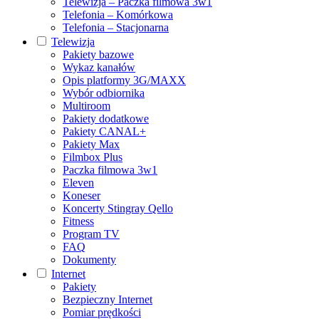
Telewizja – Paczka filmowa 3w1
Telefonia – Komórkowa
Telefonia – Stacjonarna
Telewizja
Pakiety bazowe
Wykaz kanałów
Opis platformy 3G/MAXX
Wybór odbiornika
Multiroom
Pakiety dodatkowe
Pakiety CANAL+
Pakiety Max
Filmbox Plus
Paczka filmowa 3w1
Eleven
Koneser
Koncerty Stingray Qello
Fitness
Program TV
FAQ
Dokumenty
Internet
Pakiety
Bezpieczny Internet
Pomiar prędkości