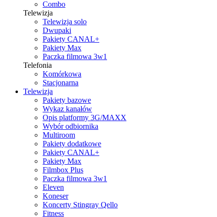
Combo
Telewizja
Telewizja solo
Dwupaki
Pakiety CANAL+
Pakiety Max
Paczka filmowa 3w1
Telefonia
Komórkowa
Stacjonarna
Telewizja
Pakiety bazowe
Wykaz kanałów
Opis platformy 3G/MAXX
Wybór odbiornika
Multiroom
Pakiety dodatkowe
Pakiety CANAL+
Pakiety Max
Filmbox Plus
Paczka filmowa 3w1
Eleven
Koneser
Koncerty Stingray Qello
Fitness