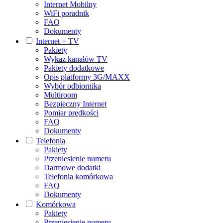
Internet Mobilny
WiFi poradnik
FAQ
Dokumenty
Internet + TV
Pakiety
Wykaz kanałów TV
Pakiety dodatkowe
Opis platformy 3G/MAXX
Wybór odbiornika
Multiroom
Bezpieczny Internet
Pomiar prędkości
FAQ
Dokumenty
Telefonia
Pakiety
Przeniesienie numeru
Darmowe dodatki
Telefonia komórkowa
FAQ
Dokumenty
Komórkowa
Pakiety
Przeniesienie numeru