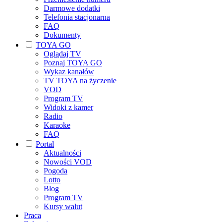
Darmowe dodatki
Telefonia stacjonarna
FAQ
Dokumenty
TOYA GO
Oglądaj TV
Poznaj TOYA GO
Wykaz kanałów
TV TOYA na życzenie
VOD
Program TV
Widoki z kamer
Radio
Karaoke
FAQ
Portal
Aktualności
Nowości VOD
Pogoda
Lotto
Blog
Program TV
Kursy walut
Praca