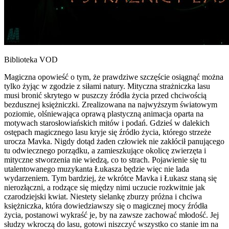
Biblioteka VOD
Magiczna opowieść o tym, że prawdziwe szczęście osiągnąć można
tylko żyjąc w zgodzie z siłami natury. Mityczna strażniczka lasu
musi bronić skrytego w puszczy źródła życia przed chciwością
bezdusznej księżniczki. Zrealizowana na najwyższym światowym
poziomie, olśniewająca oprawą plastyczną animacja oparta na
motywach starosłowiańskich mitów i podań. Gdzieś w dalekich
ostępach magicznego lasu kryje się źródło życia, którego strzeże
urocza Mavka. Nigdy dotąd żaden człowiek nie zakłócił panującego
tu odwiecznego porządku, a zamieszkujące okolicę zwierzęta i
mityczne stworzenia nie wiedzą, co to strach. Pojawienie się tu
utalentowanego muzykanta Łukasza będzie więc nie lada
wydarzeniem. Tym bardziej, że wkrótce Mavka i Łukasz staną się
nierozłączni, a rodzące się między nimi uczucie rozkwitnie jak
czarodziejski kwiat. Niestety sielankę zburzy próżna i chciwa
księżniczka, która dowiedziawszy się o magicznej mocy źródła
życia, postanowi wykraść je, by na zawsze zachować młodość. Jej
słudzy wkroczą do lasu, gotowi niszczyć wszystko co stanie im na