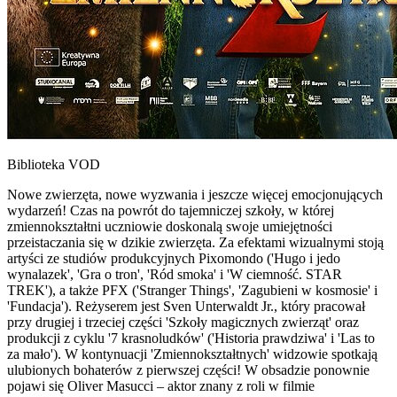
Biblioteka VOD
Nowe zwierzęta, nowe wyzwania i jeszcze więcej emocjonujących
wydarzeń! Czas na powrót do tajemniczej szkoły, w której
zmiennokształtni uczniowie doskonalą swoje umiejętności
przeistaczania się w dzikie zwierzęta. Za efektami wizualnymi stoją
artyści ze studiów produkcyjnych Pixomondo ('Hugo i jedo
wynalazek', 'Gra o tron', 'Ród smoka' i 'W ciemność. STAR
TREK'), a także PFX ('Stranger Things', 'Zagubieni w kosmosie' i
'Fundacja'). Reżyserem jest Sven Unterwaldt Jr., który pracował
przy drugiej i trzeciej części 'Szkoły magicznych zwierząt' oraz
produkcji z cyklu '7 krasnoludków' ('Historia prawdziwa' i 'Las to
za mało'). W kontynuacji 'Zmiennokształtnych' widzowie spotkają
ulubionych bohaterów z pierwszej części! W obsadzie ponownie
pojawi się Oliver Masucci – aktor znany z roli w filmie