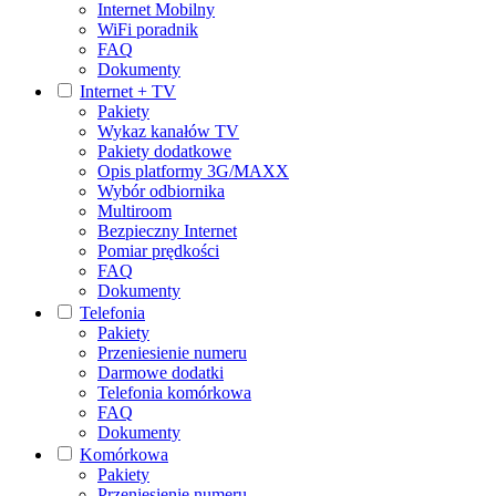
Internet Mobilny
WiFi poradnik
FAQ
Dokumenty
Internet + TV
Pakiety
Wykaz kanałów TV
Pakiety dodatkowe
Opis platformy 3G/MAXX
Wybór odbiornika
Multiroom
Bezpieczny Internet
Pomiar prędkości
FAQ
Dokumenty
Telefonia
Pakiety
Przeniesienie numeru
Darmowe dodatki
Telefonia komórkowa
FAQ
Dokumenty
Komórkowa
Pakiety
Przeniesienie numeru