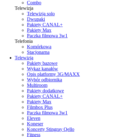
Combo
Telewizja
Telewizja solo
Dwupaki
Pakiety CANAL+
Pakiety Max
Paczka filmowa 3w1
Telefonia
Komórkowa
Stacjonarna
Telewizja
Pakiety bazowe
Wykaz kanałów
Opis platformy 3G/MAXX
Wybór odbiornika
Multiroom
Pakiety dodatkowe
Pakiety CANAL+
Pakiety Max
Filmbox Plus
Paczka filmowa 3w1
Eleven
Koneser
Koncerty Stingray Qello
Fitness