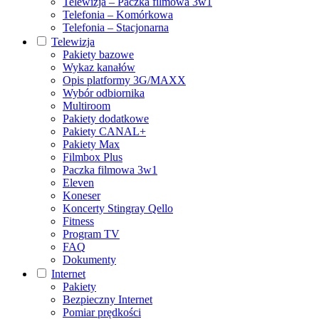
Telewizja – Paczka filmowa 3w1
Telefonia – Komórkowa
Telefonia – Stacjonarna
Telewizja
Pakiety bazowe
Wykaz kanałów
Opis platformy 3G/MAXX
Wybór odbiornika
Multiroom
Pakiety dodatkowe
Pakiety CANAL+
Pakiety Max
Filmbox Plus
Paczka filmowa 3w1
Eleven
Koneser
Koncerty Stingray Qello
Fitness
Program TV
FAQ
Dokumenty
Internet
Pakiety
Bezpieczny Internet
Pomiar prędkości