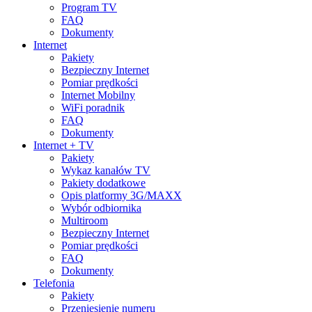
Program TV
FAQ
Dokumenty
Internet
Pakiety
Bezpieczny Internet
Pomiar prędkości
Internet Mobilny
WiFi poradnik
FAQ
Dokumenty
Internet + TV
Pakiety
Wykaz kanałów TV
Pakiety dodatkowe
Opis platformy 3G/MAXX
Wybór odbiornika
Multiroom
Bezpieczny Internet
Pomiar prędkości
FAQ
Dokumenty
Telefonia
Pakiety
Przeniesienie numeru