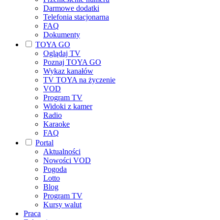
Darmowe dodatki
Telefonia stacjonarna
FAQ
Dokumenty
TOYA GO
Oglądaj TV
Poznaj TOYA GO
Wykaz kanałów
TV TOYA na życzenie
VOD
Program TV
Widoki z kamer
Radio
Karaoke
FAQ
Portal
Aktualności
Nowości VOD
Pogoda
Lotto
Blog
Program TV
Kursy walut
Praca