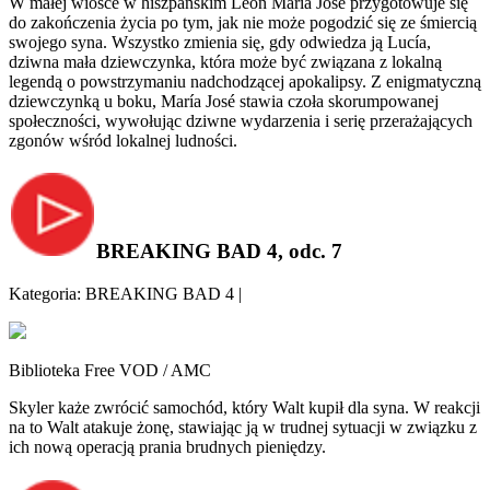
W małej wiosce w hiszpańskim Leon María José przygotowuje się
do zakończenia życia po tym, jak nie może pogodzić się ze śmiercią
swojego syna. Wszystko zmienia się, gdy odwiedza ją Lucía,
dziwna mała dziewczynka, która może być związana z lokalną
legendą o powstrzymaniu nadchodzącej apokalipsy. Z enigmatyczną
dziewczynką u boku, María José stawia czoła skorumpowanej
społeczności, wywołując dziwne wydarzenia i serię przerażających
zgonów wśród lokalnej ludności.
BREAKING BAD 4, odc. 7
Kategoria: BREAKING BAD 4 |
Biblioteka Free VOD / AMC
Skyler każe zwrócić samochód, który Walt kupił dla syna. W reakcji
na to Walt atakuje żonę, stawiając ją w trudnej sytuacji w związku z
ich nową operacją prania brudnych pieniędzy.