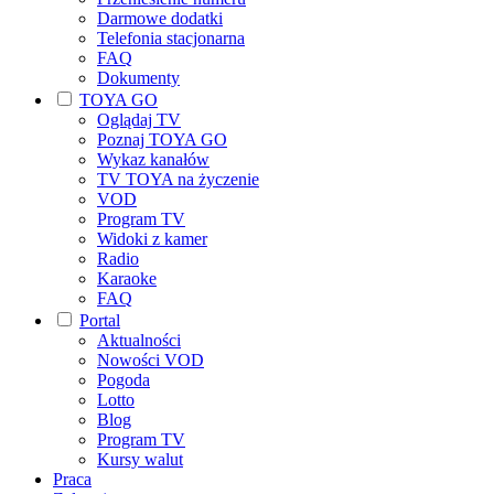
Darmowe dodatki
Telefonia stacjonarna
FAQ
Dokumenty
TOYA GO
Oglądaj TV
Poznaj TOYA GO
Wykaz kanałów
TV TOYA na życzenie
VOD
Program TV
Widoki z kamer
Radio
Karaoke
FAQ
Portal
Aktualności
Nowości VOD
Pogoda
Lotto
Blog
Program TV
Kursy walut
Praca