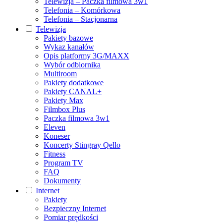
Telewizja – Paczka filmowa 3w1
Telefonia – Komórkowa
Telefonia – Stacjonarna
Telewizja
Pakiety bazowe
Wykaz kanałów
Opis platformy 3G/MAXX
Wybór odbiornika
Multiroom
Pakiety dodatkowe
Pakiety CANAL+
Pakiety Max
Filmbox Plus
Paczka filmowa 3w1
Eleven
Koneser
Koncerty Stingray Qello
Fitness
Program TV
FAQ
Dokumenty
Internet
Pakiety
Bezpieczny Internet
Pomiar prędkości