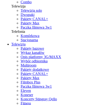
Combo
Telewizja
Telewizja solo
Dwupaki
Pakiety CANAL+
Pakiety Max
Paczka filmowa 3w1
Telefonia
Komórkowa
Stacjonarna
Telewizja
Pakiety bazowe
Wykaz kanałów
Opis platformy 3G/MAXX
Wybór odbiornika
Multiroom
Pakiety dodatkowe
Pakiety CANAL+
Pakiety Max
Filmbox Plus
Paczka filmowa 3w1
Eleven
Koneser
Koncerty Stingray Qello
Fitness