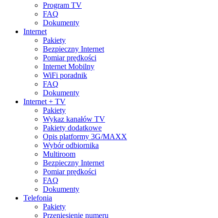
Program TV
FAQ
Dokumenty
Internet
Pakiety
Bezpieczny Internet
Pomiar prędkości
Internet Mobilny
WiFi poradnik
FAQ
Dokumenty
Internet + TV
Pakiety
Wykaz kanałów TV
Pakiety dodatkowe
Opis platformy 3G/MAXX
Wybór odbiornika
Multiroom
Bezpieczny Internet
Pomiar prędkości
FAQ
Dokumenty
Telefonia
Pakiety
Przeniesienie numeru