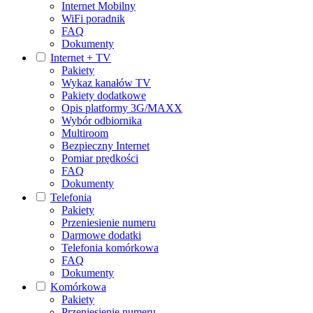
Internet Mobilny
WiFi poradnik
FAQ
Dokumenty
Internet + TV
Pakiety
Wykaz kanałów TV
Pakiety dodatkowe
Opis platformy 3G/MAXX
Wybór odbiornika
Multiroom
Bezpieczny Internet
Pomiar prędkości
FAQ
Dokumenty
Telefonia
Pakiety
Przeniesienie numeru
Darmowe dodatki
Telefonia komórkowa
FAQ
Dokumenty
Komórkowa
Pakiety
Przeniesienie numeru